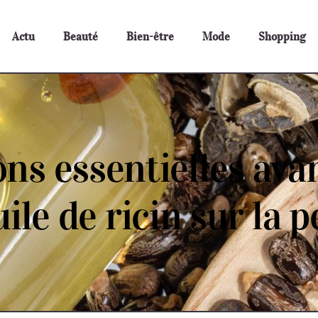
Actu
Beauté
Bien-être
Mode
Shopping
ns essentielles ava
uile de ricin sur la 