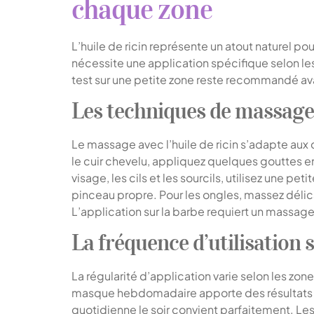
chaque zone
L’huile de ricin représente un atout naturel po
nécessite une application spécifique selon les
test sur une petite zone reste recommandé avan
Les techniques de massag
Le massage avec l’huile de ricin s’adapte aux 
le cuir chevelu, appliquez quelques gouttes e
visage, les cils et les sourcils, utilisez une pe
pinceau propre. Pour les ongles, massez déli
L’application sur la barbe requiert un massage
La fréquence d’utilisation 
La régularité d’application varie selon les zones
masque hebdomadaire apporte des résultats vi
quotidienne le soir convient parfaitement. Les 