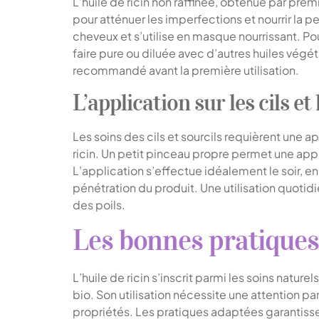
L’huile de ricin non raffinée, obtenue par premi
pour atténuer les imperfections et nourrir la pea
cheveux et s’utilise en masque nourrissant. Pou
faire pure ou diluée avec d’autres huiles végét
recommandé avant la première utilisation.
L’application sur les cils et 
Les soins des cils et sourcils requièrent une a
ricin. Un petit pinceau propre permet une appl
L’application s’effectue idéalement le soir, e
pénétration du produit. Une utilisation quotidie
des poils.
Les bonnes pratiques 
L’huile de ricin s’inscrit parmi les soins natur
bio. Son utilisation nécessite une attention pa
propriétés. Les pratiques adaptées garantissen