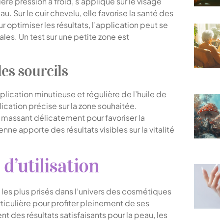
ère pression à froid, s’applique sur le visage
u. Sur le cuir chevelu, elle favorise la santé des
r optimiser les résultats, l’application peut se
ales. Un test sur une petite zone est
les sourcils
pplication minutieuse et régulière de l’huile de
ication précise sur la zone souhaitée.
n massant délicatement pour favoriser la
nne apporte des résultats visibles sur la vitalité
d’utilisation
els les plus prisés dans l’univers des cosmétiques
rticulière pour profiter pleinement de ses
t des résultats satisfaisants pour la peau, les